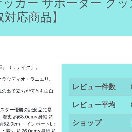
サッカー サポーター グッ
取対応商品】
KE』（リテイク）。
クラウディオ・ラニエリ。
レビュー件数
風の出で立ちが何とも面白
レビュー平均
のレスター優勝の記念品に是
丈 約68.0cm×身幅 約
ショップ
 約52.0cm ・インポートL：
L：着丈 約76.0cm×身幅 約