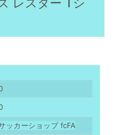
ズ レスター Tシ
0
0
サッカーショップ fcFA