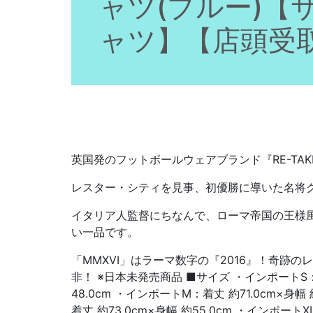
ャツ(ブルー)【
ャツ】【店頭受
英国発のフットボールウェアブランド『RE-TA
レスター・シティを見事、初優勝に導いた名将
イタリア人監督にちなんで、ローマ帝国の王様
い一品です。
「MMXVI」はラーマ数字の『2016』！奇跡
非！ ※日本未発売商品 ■サイズ ・インポートS：着
48.0cm ・インポートM：着丈 約71.0cm×身幅
着丈 約73.0cm×身幅 約55.0cm ・インポートX