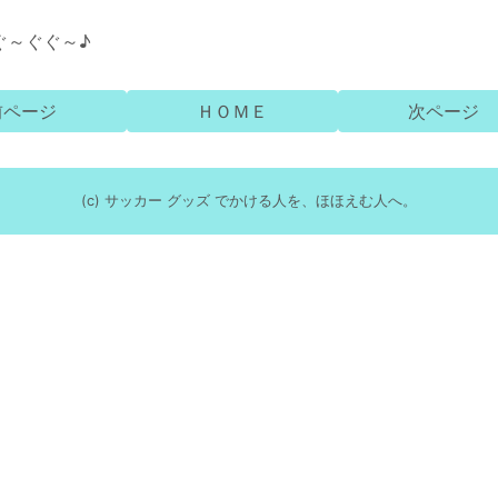
ぐ～ぐぐ～♪
前ページ
ＨＯＭＥ
次ページ
(c) サッカー グッズ でかける人を、ほほえむ人へ。