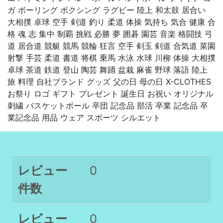
ガ ボーリング ボクシング ラグビー 陸上 和太鼓 居合い
大相撲 卓球 空手 剣道 釣り 柔道 体操 気持ち 気合 健康 合
格 魂 志 集中 制覇 挑戦 必勝 夢 囲碁 園芸 音楽 格闘技 弓
道 居合道 競艇 競馬 競輪 狂言 空手 剣玉 剣道 合気道 菜園
射撃 手芸 柔道 書道 将棋 乗馬 水泳 水球 川柳 体操 大相撲
卓球 茶道 鉄道 登山 陶芸 舞踊 盆栽 麻雀 野球 落語 陸上
旅 料理 自社ブランド グッズ 父の日 母の日 X-CLOTHES
お祭り ロゴ ギフト プレゼント 誕生日 お祝い オリジナル
刺繍 バスケットボール 卒団 記念品 部活 卒業 記念品 卒
業記念品 用品 ウェア スポーツ シルエット
レビュー
0
件数
レビュー
0